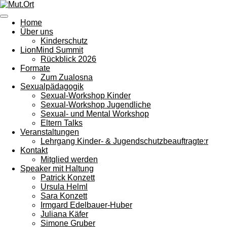
Zum
Hauptinhalt
Home
springen
Über uns
Kinderschutz
LionMind Summit
Rückblick 2026
Formate
Zum Zualosna
Sexualpädagogik
Sexual-Workshop Kinder
Sexual-Workshop Jugendliche
Sexual- und Mental Workshop
Eltern Talks
Veranstaltungen
Lehrgang Kinder- & Jugendschutzbeauftragte:r
Kontakt
Mitglied werden
Speaker mit Haltung
Patrick Konzett
Ursula Helml
Sara Konzett
Irmgard Edelbauer-Huber
Juliana Käfer
Simone Gruber